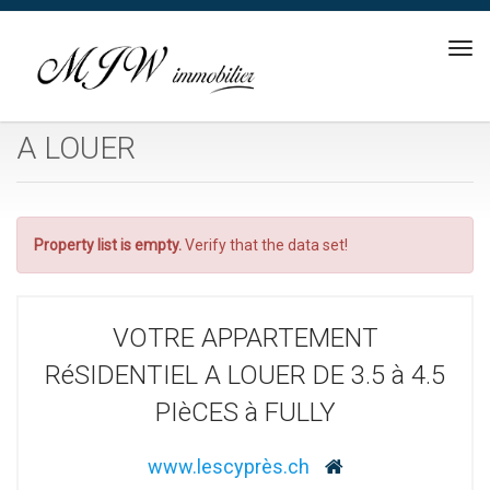
Tog
navi
A LOUER
Property list is empty.
Verify that the data set!
VOTRE APPARTEMENT
RéSIDENTIEL A LOUER DE 3.5 à 4.5
PIèCES à FULLY
www.lescyprès.ch