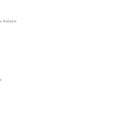
e linéaire
e