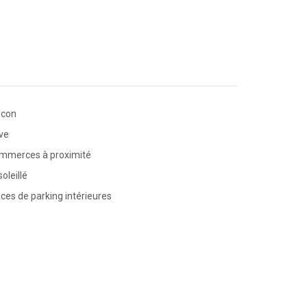
lcon
ve
mmerces à proximité
oleillé
ces de parking intérieures