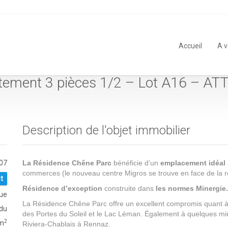
Accueil
A 
tement 3 pièces 1/2 – Lot A16 – AT
Description de l'objet immobilier
07
La Résidence Chêne Parc
bénéficie d’un
emplacement idéal
commerces (le nouveau centre Migros se trouve en face de la rés
t
Résidence d’exception
construite dans
les normes Minergie. 
que
La Résidence Chêne Parc offre un excellent compromis quant à 
du
des Portes du Soleil et le Lac Léman. Également à quelques minu
2
m
Riviera-Chablais à Rennaz.