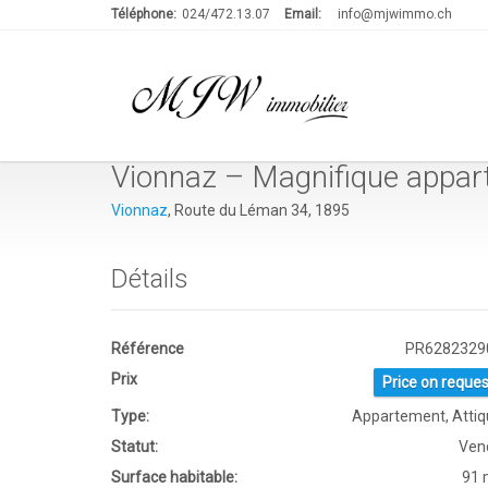
Téléphone:
024/472.13.07
Email:
info@mjwimmo.ch
Vionnaz – Magnifique appar
Vionnaz
, Route du Léman 34, 1895
Détails
Référence
PR6282329
Prix
Price on reques
Type:
Appartement, Atti
Statut:
Ven
Surface habitable:
91 